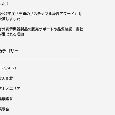
した！
令和7年度「三重のサステナブル経営アワード」を
受賞しました！
海外表示機器製品の販売サポートや品質確認、当社
が選ばれる理由！
カテゴリー
CSR_SDGs
けんま君
アミノエリア
健康経営
展示会