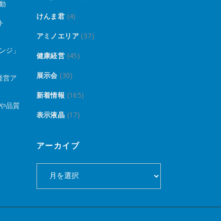
動
けんま君
(4)
ト
アミノエリア
(37)
ンジ」
健康経営
(45)
展示会
(30)
経営ア
新着情報
(165)
や品質
表示液晶
(17)
アーカイブ
ア
ー
カ
イ
ブ