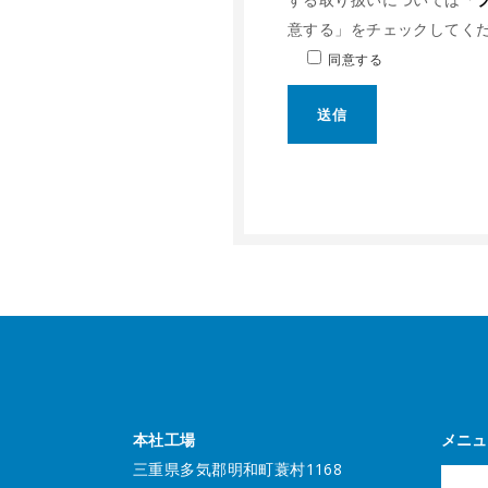
意する」をチェックしてく
同意する
本社工場
メニュ
三重県多気郡明和町蓑村1168