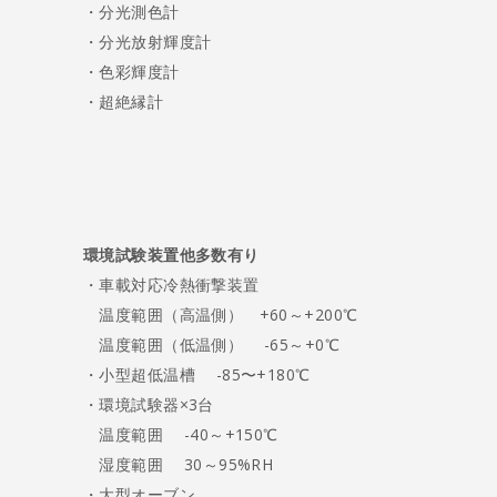
・分光測色計
・分光放射輝度計
・色彩輝度計
・超絶縁計
環境試験装置他多数有り
・車載対応冷熱衝撃装置
温度範囲（高温側） +60～+200℃
温度範囲（低温側） -65～+0℃
・小型超低温槽 -85〜+180℃
・環境試験器×3台
温度範囲 -40～+150℃
湿度範囲 30～95%RH
・大型オーブン