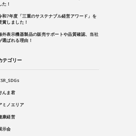
した！
令和7年度「三重のサステナブル経営アワード」を
受賞しました！
海外表示機器製品の販売サポートや品質確認、当社
が選ばれる理由！
カテゴリー
CSR_SDGs
けんま君
アミノエリア
健康経営
展示会