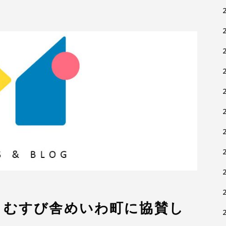
こむすび舎めいわ町に協賛し