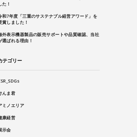
した！
令和7年度「三重のサステナブル経営アワード」を
受賞しました！
海外表示機器製品の販売サポートや品質確認、当社
が選ばれる理由！
カテゴリー
CSR_SDGs
けんま君
アミノエリア
健康経営
展示会