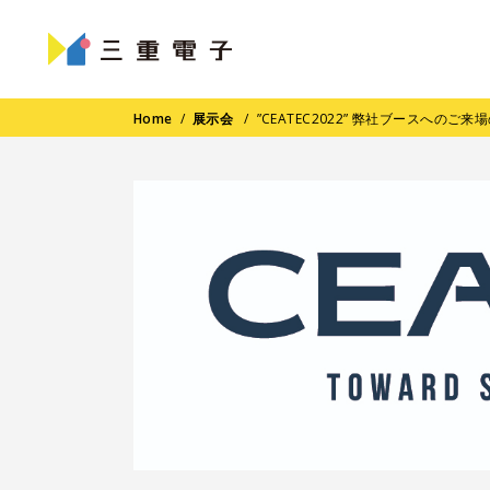
Home
/
展示会
/
”CEATEC2022” 弊社ブースへのご来