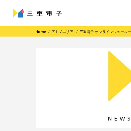
Home
/
アミノエリア
/
三重電子 オンラインショール