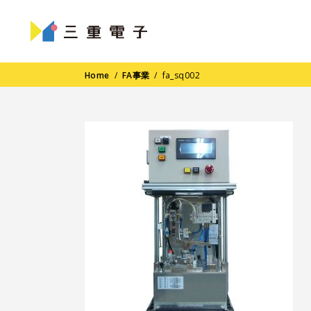
Home
/
FA事業
/
fa_sq002