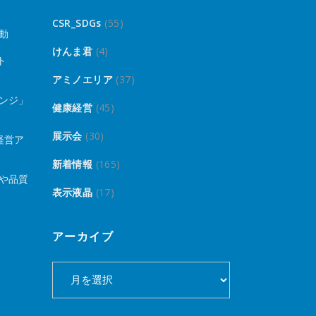
CSR_SDGs
(55)
動
けんま君
(4)
ト
アミノエリア
(37)
ンジ」
健康経営
(45)
展示会
(30)
経営ア
新着情報
(165)
や品質
表示液晶
(17)
アーカイブ
ア
ー
カ