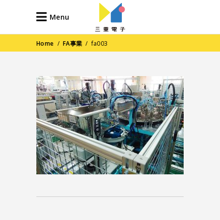
Menu
Home
/
FA事業
/
fa003