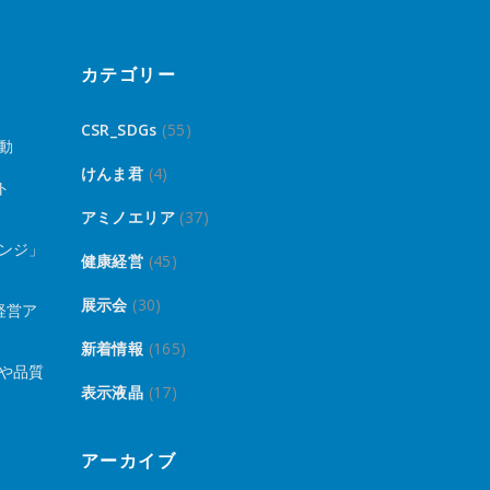
カテゴリー
CSR_SDGs
(55)
動
けんま君
(4)
ト
アミノエリア
(37)
ンジ」
健康経営
(45)
展示会
(30)
経営ア
新着情報
(165)
や品質
表示液晶
(17)
アーカイブ