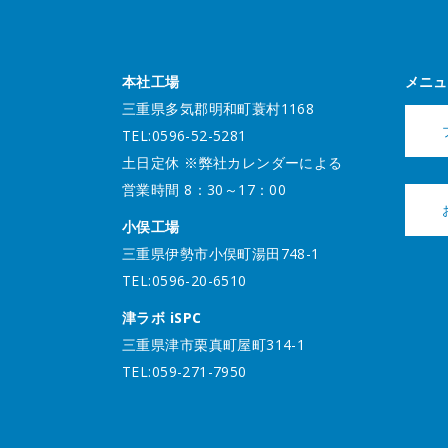
本社工場
メニュ
三重県多気郡明和町蓑村1168
TEL:0596-52-5281
土日定休 ※弊社カレンダーによる
営業時間 8：30～17：00
小俣工場
三重県伊勢市小俣町湯田748-1
TEL:0596-20-6510
津ラボ iSPC
三重県津市栗真町屋町314-1
TEL:059-271-7950