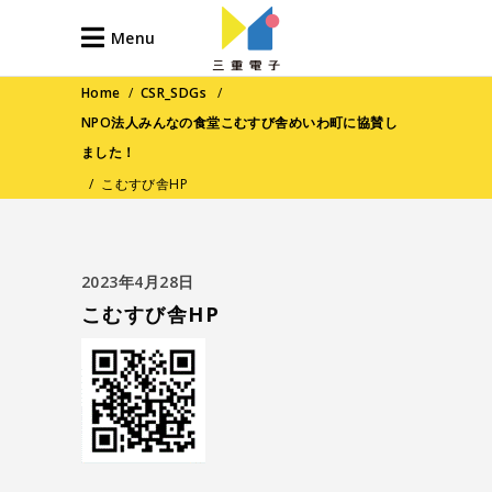
Menu
Home
/
CSR_SDGs
/
NPO法人みんなの食堂こむすび舎めいわ町に協賛し
ました！
/
こむすび舎HP
2023年4月28日
こむすび舎HP