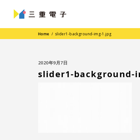
Home
/
slider1-background-img-1.jpg
2020年9月7日
slider1-background-i