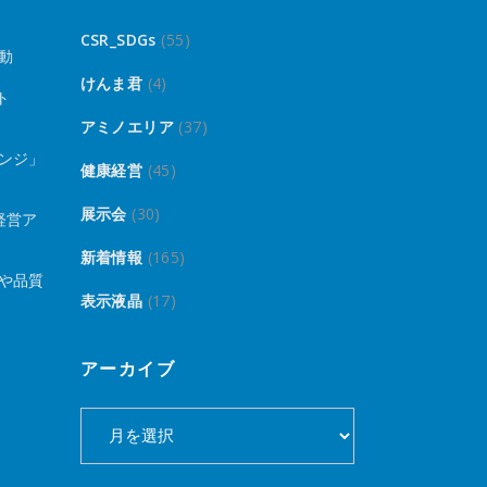
CSR_SDGs
(55)
動
けんま君
(4)
ト
アミノエリア
(37)
ンジ」
健康経営
(45)
展示会
(30)
経営ア
新着情報
(165)
や品質
表示液晶
(17)
アーカイブ
ア
ー
カ