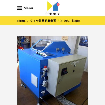
Menu
Home
/
タイヤ外周研磨装置
/
210107_kauto