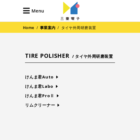
Menu
Home
/
事業案内
/
タイヤ外周研磨装置
TIRE POLISHER
/ タイヤ外周研磨装置
けんま君Auto
けんま君Labo
けんま君ProⅡ
リムクリーナー