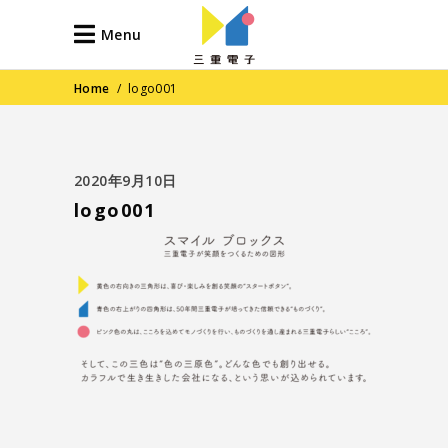
Menu
Home
/
logo001
2020年9月10日
logo001