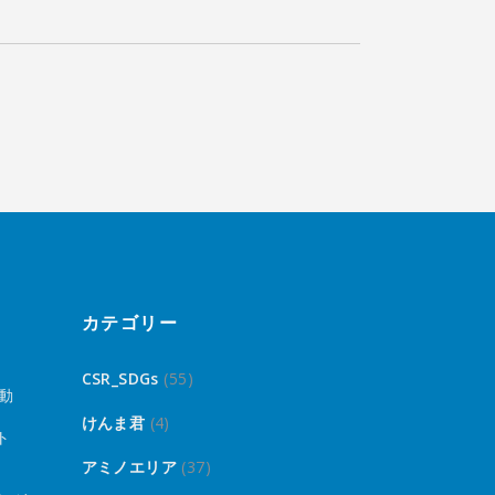
カテゴリー
CSR_SDGs
(55)
動
けんま君
(4)
ト
アミノエリア
(37)