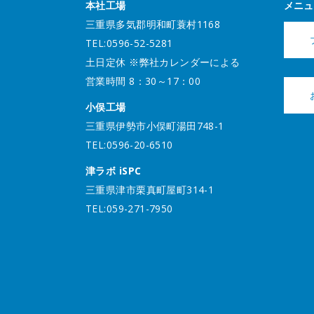
本社工場
メニュ
三重県多気郡明和町蓑村1168
TEL:0596-52-5281
土日定休 ※弊社カレンダーによる
営業時間 8：30～17：00
小俣工場
三重県伊勢市小俣町湯田748-1
TEL:0596-20-6510
津ラボ iSPC
三重県津市栗真町屋町314-1
TEL:059-271-7950