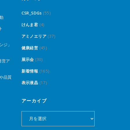
CSR_SDGs
(55)
動
けんま君
(4)
ト
アミノエリア
(37)
ンジ」
健康経営
(45)
展示会
(30)
経営ア
新着情報
(165)
や品質
表示液晶
(17)
アーカイブ
ア
ー
カ