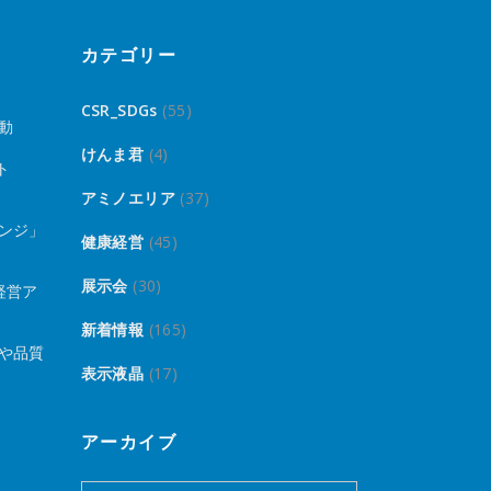
カテゴリー
CSR_SDGs
(55)
動
けんま君
(4)
ト
アミノエリア
(37)
ンジ」
健康経営
(45)
展示会
(30)
経営ア
新着情報
(165)
や品質
表示液晶
(17)
アーカイブ
ア