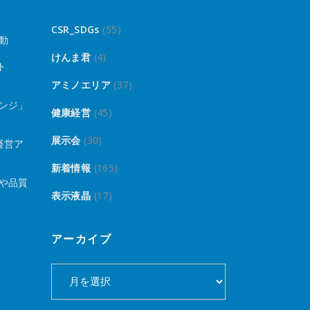
CSR_SDGs
(55)
動
けんま君
(4)
ト
アミノエリア
(37)
ンジ」
健康経営
(45)
展示会
(30)
経営ア
新着情報
(165)
や品質
表示液晶
(17)
アーカイブ
ア
ー
カ