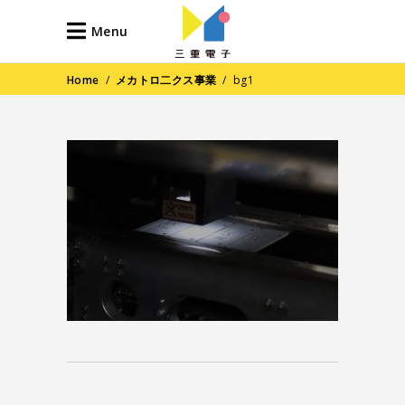
Menu
Home
/
メカトロ二クス事業
/
bg1