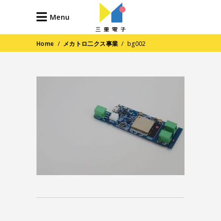
Menu
Home
/
メカトロ二クス事業
/
bg002