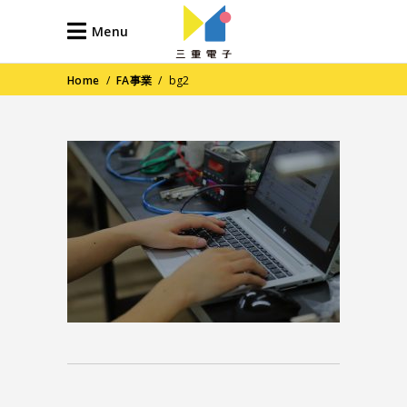
Menu
Home
/
FA事業
/
bg2