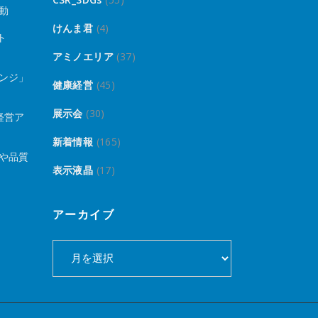
動
けんま君
(4)
ト
アミノエリア
(37)
ンジ」
健康経営
(45)
展示会
(30)
経営ア
新着情報
(165)
や品質
表示液晶
(17)
アーカイブ
ア
ー
カ
イ