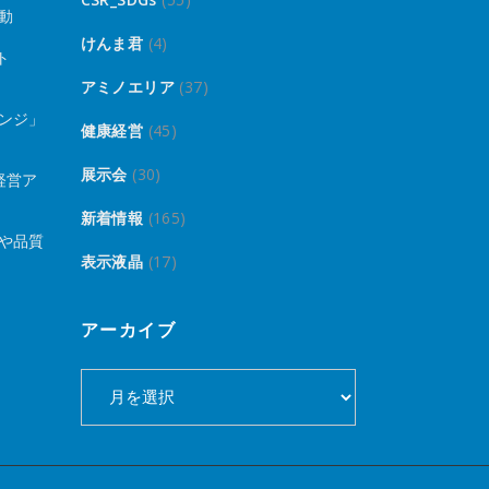
動
けんま君
(4)
ト
アミノエリア
(37)
ンジ」
健康経営
(45)
展示会
(30)
経営ア
新着情報
(165)
や品質
表示液晶
(17)
アーカイブ
ア
ー
カ
イ