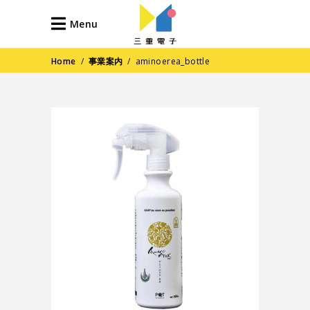
Menu
Home
/
事業案内
/
aminoerea_bottle