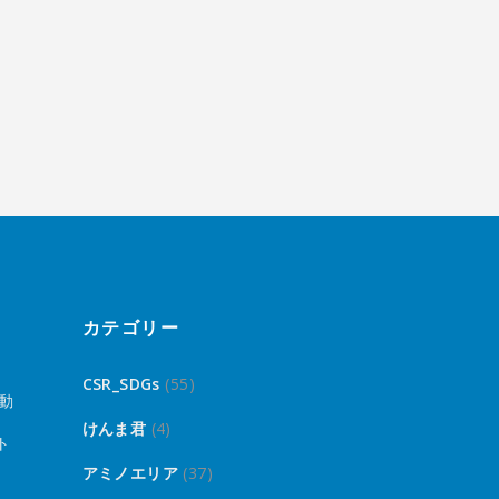
カテゴリー
CSR_SDGs
(55)
動
けんま君
(4)
ト
アミノエリア
(37)