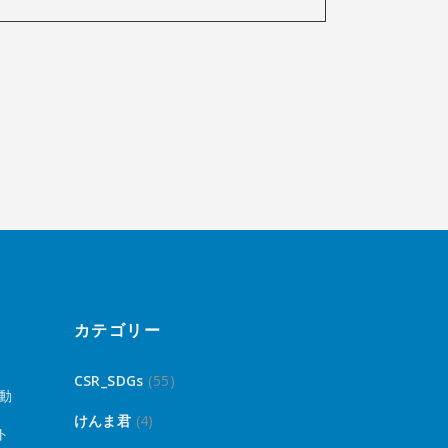
カテゴリー
CSR_SDGs
(55)
動
けんま君
(4)
ト