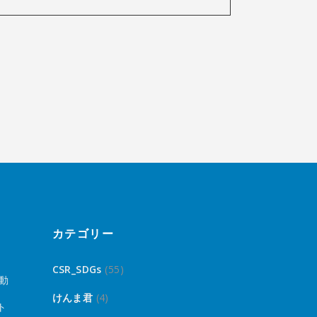
カテゴリー
CSR_SDGs
(55)
動
けんま君
(4)
ト