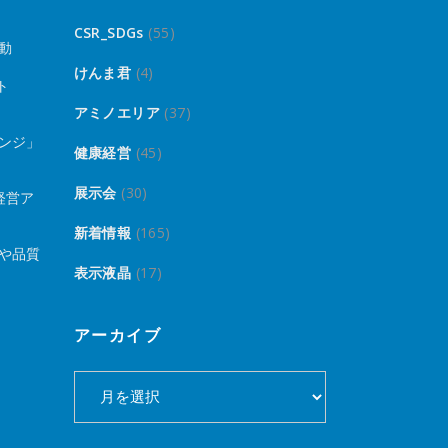
CSR_SDGs
(55)
動
けんま君
(4)
ト
アミノエリア
(37)
ンジ」
健康経営
(45)
展示会
(30)
経営ア
新着情報
(165)
や品質
表示液晶
(17)
アーカイブ
ア
ー
カ