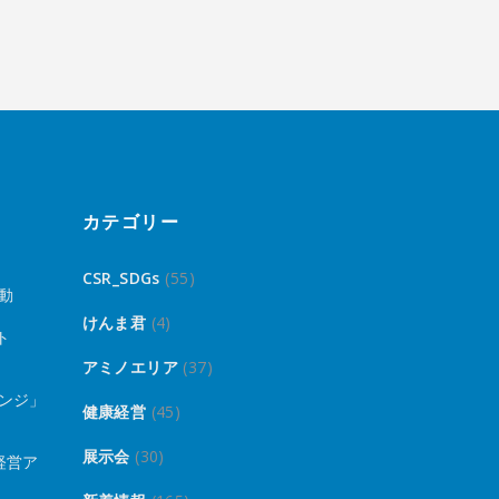
カテゴリー
CSR_SDGs
(55)
動
けんま君
(4)
ト
アミノエリア
(37)
ンジ」
健康経営
(45)
展示会
(30)
経営ア