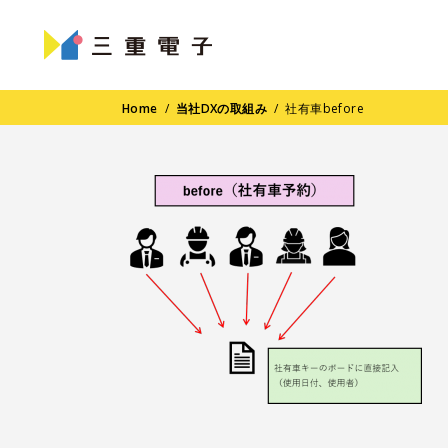
Home
/
当社DXの取組み
/
社有車before