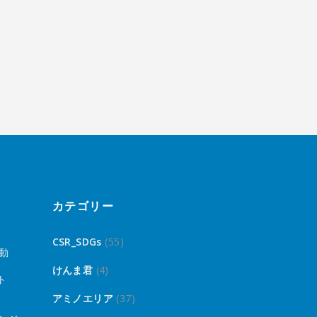
カテゴリー
CSR_SDGs
(55)
動
けんま君
(4)
ト
アミノエリア
(37)