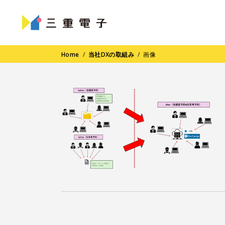
Home
/
当社DXの取組み
/
画像