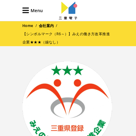
Menu
Home
/
会社案内
/
【シンボルマーク（R6～）】みえの働き方改革推進
企業★★★（線なし）