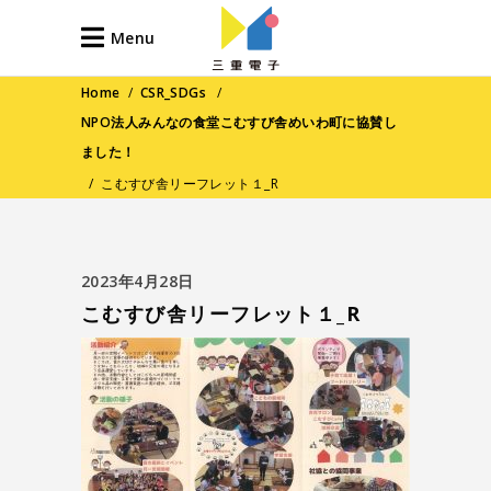
Menu
Home
/
CSR_SDGs
/
NPO法人みんなの食堂こむすび舎めいわ町に協賛し
ました！
/
こむすび舎リーフレット１_R
2023年4月28日
こむすび舎リーフレット１_R