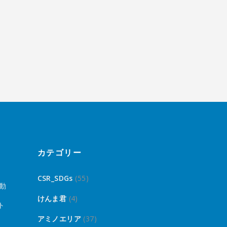
カテゴリー
CSR_SDGs
(55)
動
けんま君
(4)
ト
アミノエリア
(37)