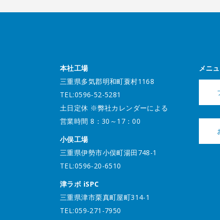
本社工場
メニュ
三重県多気郡明和町蓑村1168
TEL:0596-52-5281
土日定休 ※弊社カレンダーによる
営業時間 8：30～17：00
小俣工場
三重県伊勢市小俣町湯田748-1
TEL:0596-20-6510
津ラボ iSPC
三重県津市栗真町屋町314-1
TEL:059-271-7950