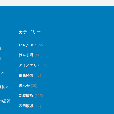
カテゴリー
CSR_SDGs
(55)
動
けんま君
(4)
ト
アミノエリア
(37)
ンジ」
健康経営
(45)
展示会
(30)
経営ア
新着情報
(165)
や品質
表示液晶
(17)