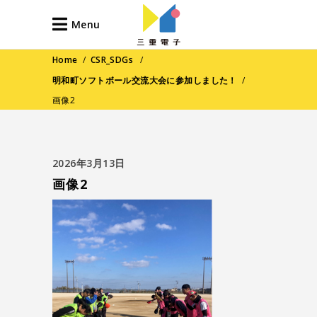
Menu
Home
/
CSR_SDGs
/
明和町ソフトボール交流大会に参加しました！
/
画像2
2026年3月13日
画像2