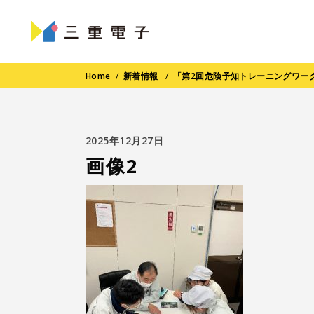
Home
/
新着情報
/
「第2回危険予知トレーニングワー
2025年12月27日
画像2