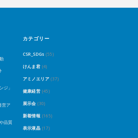
カテゴリー
CSR_SDGs
(55)
動
けんま君
(4)
ト
アミノエリア
(37)
ンジ」
健康経営
(45)
展示会
(30)
経営ア
新着情報
(165)
や品質
表示液晶
(17)