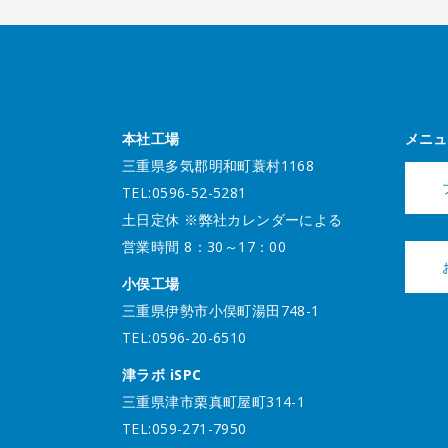
本社工場
メニュ
三重県多気郡明和町蓑村1168
TEL:0596-52-5281
土日定休 ※弊社カレンダーによる
営業時間 8：30～17：00
小俣工場
三重県伊勢市小俣町湯田748-1
TEL:0596-20-6510
津ラボ iSPC
三重県津市栗真町屋町314-1
TEL:059-271-7950