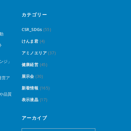
カテゴリー
CSR_SDGs
(55)
動
けんま君
(4)
ト
アミノエリア
(37)
ンジ」
健康経営
(45)
展示会
(30)
経営ア
新着情報
(165)
や品質
表示液晶
(17)
アーカイブ
ア