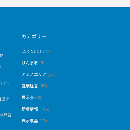
カテゴリー
CSR_SDGs
(55)
動
けんま君
(4)
ト
アミノエリア
(37)
ンジ」
健康経営
(45)
展示会
(30)
経営ア
新着情報
(165)
や品質
表示液晶
(17)