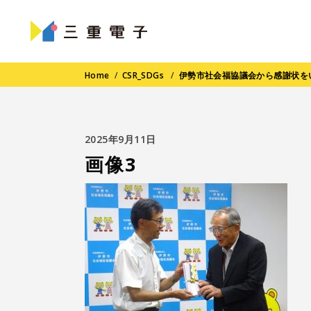
Home
/
CSR_SDGs
/
伊勢市社会福協議会から感謝状を
2025年9月11日
画像3