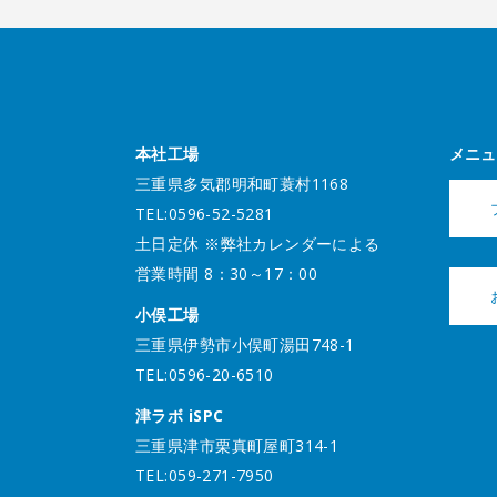
本社工場
メニュ
三重県多気郡明和町蓑村1168
TEL:0596-52-5281
土日定休 ※弊社カレンダーによる
営業時間 8：30～17：00
小俣工場
三重県伊勢市小俣町湯田748-1
TEL:0596-20-6510
津ラボ iSPC
三重県津市栗真町屋町314-1
TEL:059-271-7950