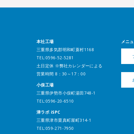
本社工場
メニュ
三重県多気郡明和町蓑村1168
TEL:0596-52-5281
土日定休 ※弊社カレンダーによる
営業時間 8：30～17：00
小俣工場
三重県伊勢市小俣町湯田748-1
TEL:0596-20-6510
津ラボ iSPC
三重県津市栗真町屋町314-1
TEL:059-271-7950