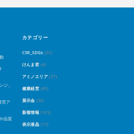
カテゴリー
CSR_SDGs
(55)
動
けんま君
(4)
ト
アミノエリア
(37)
ンジ」
健康経営
(45)
展示会
(30)
経営ア
新着情報
(165)
や品質
表示液晶
(17)