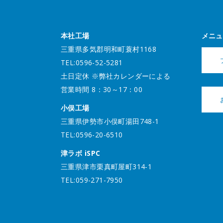
本社工場
メニュ
三重県多気郡明和町蓑村1168
TEL:0596-52-5281
土日定休 ※弊社カレンダーによる
営業時間 8：30～17：00
小俣工場
三重県伊勢市小俣町湯田748-1
TEL:0596-20-6510
津ラボ iSPC
三重県津市栗真町屋町314-1
TEL:059-271-7950