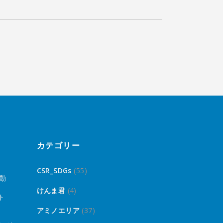
カテゴリー
CSR_SDGs
(55)
動
けんま君
(4)
ト
アミノエリア
(37)