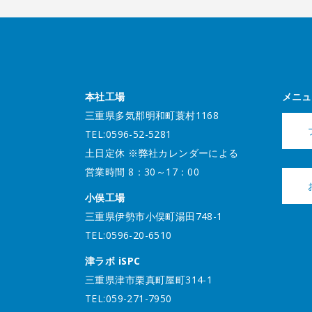
本社工場
メニュ
三重県多気郡明和町蓑村1168
TEL:0596-52-5281
土日定休 ※弊社カレンダーによる
営業時間 8：30～17：00
小俣工場
三重県伊勢市小俣町湯田748-1
TEL:0596-20-6510
津ラボ iSPC
三重県津市栗真町屋町314-1
TEL:059-271-7950