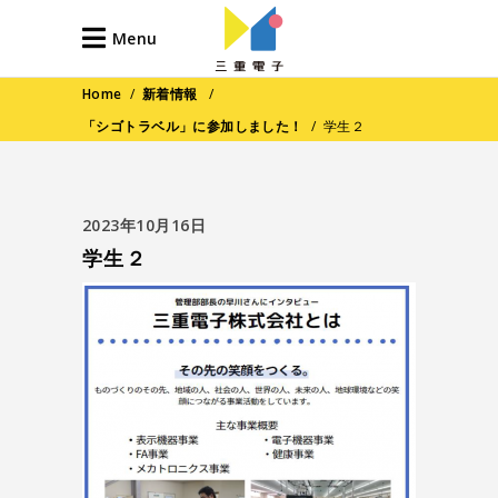
Menu
Home
/
新着情報
/
「シゴトラベル」に参加しました！
/
学生２
2023年10月16日
学生２