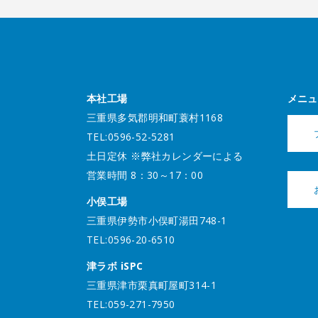
本社工場
メニュ
三重県多気郡明和町蓑村1168
TEL:0596-52-5281
土日定休 ※弊社カレンダーによる
営業時間 8：30～17：00
小俣工場
三重県伊勢市小俣町湯田748-1
TEL:0596-20-6510
津ラボ iSPC
三重県津市栗真町屋町314-1
TEL:059-271-7950