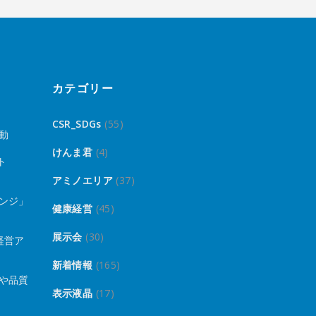
カテゴリー
CSR_SDGs
(55)
動
けんま君
(4)
ト
アミノエリア
(37)
ンジ」
健康経営
(45)
展示会
(30)
経営ア
新着情報
(165)
や品質
表示液晶
(17)