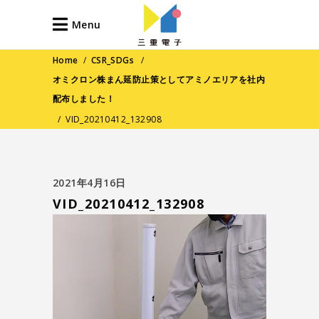
Menu
Home
/
CSR_SDGs
/
オミクロン株まん延防止策としてアミノエリアを社内
配布しました！
/
VID_20210412_132908
2021年4月16日
VID_20210412_132908
動
画
プ
レ
ー