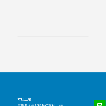
本社工場
三重県多気郡明和町蓑村1168