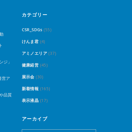
カテゴリー
CSR_SDGs
(55)
動
けんま君
(4)
ト
アミノエリア
(37)
ンジ」
健康経営
(45)
展示会
(30)
経営ア
新着情報
(165)
や品質
表示液晶
(17)
アーカイブ
ア