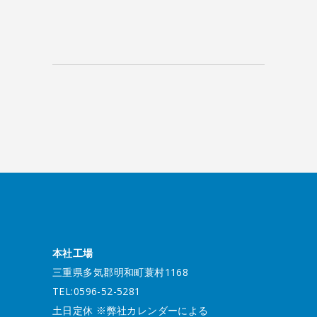
本社工場
三重県多気郡明和町蓑村1168
TEL:0596-52-5281
土日定休 ※弊社カレンダーによる