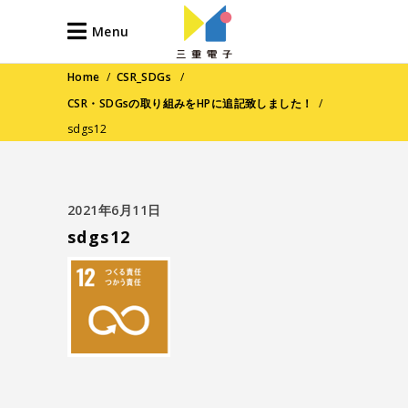
Menu
Home
/
CSR_SDGs
/
CSR・SDGsの取り組みをHPに追記致しました！
/
sdgs12
2021年6月11日
sdgs12